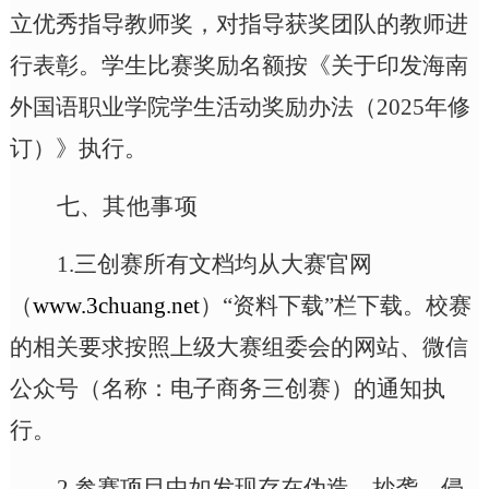
立优秀指导教师奖，对指导获奖团队的教师进
行表彰。
学生
比赛奖励
名额
按
《
关于印发海南
外国语职业学院学生活动奖励办法（
2025年修
订）
》
执行
。
七、
其他事项
1.
三创赛所有文档均从大赛官网
（
www.3chuang.net
）
“资料下载”栏下载。校赛
的相关要求
按照上级
大赛组委会的网站、微信
公众号（名称：电子商务三创赛）
的
通知执
行。
2.
参赛项目中如发现存在伪造、抄袭、侵