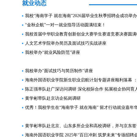
就业动态
我校“海南学子 就在海南”2026届毕业生秋季招聘会成功举办
“金秋企航”一对一就业指导活动圆满结束！
我校首届中华职业教育创新创业大赛学生赛道竞赛决赛圆满
人文艺术学院举办简历及面试技巧实战讲座
我校举办“就业风险防范”讲座
我校举办"面试技巧与简历制作"讲座
海南外国语职业学院新生职业启航计划专题讲座顺利落幕 ：“外语
陈正强率队赴广深访问调研 深化校际合作 拓展校企协同育
黄学彬带队赴京访企拓岗调研
优秀！我校学生在“海南学子 就在海南” 留才行动就业嘉年华
黄学彬率队赴北京、山东多所企业和高校调研，并与京东签
海南外国语职业学院 2025年“百日冲刺 筑梦未来”专场招聘