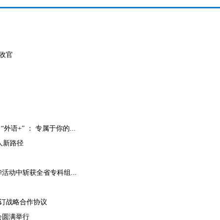
收官
+” ： 专属于你的...
人新路径
活动中斩获全省专科组...
订战略合作协议
会圆满举行