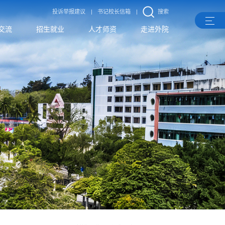
投诉举报建议
|
书记校长信箱
|
搜索
交流
招生就业
人才师资
走进外院