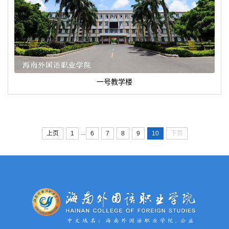
一号教学楼
...
上页
1
6
7
8
9
10
下页