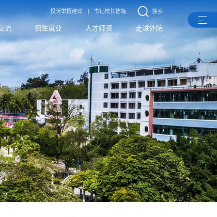
投诉举报建议
|
书记校长信箱
|
搜索
交流
招生就业
人才师资
走进外院